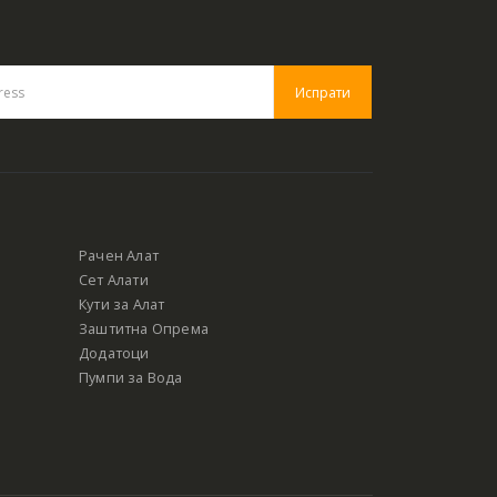
Рачен Алат
Сет Алати
Кути за Алат
Заштитна Опрема
Додатоци
Пумпи за Вода