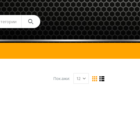
атегории
Покажи: