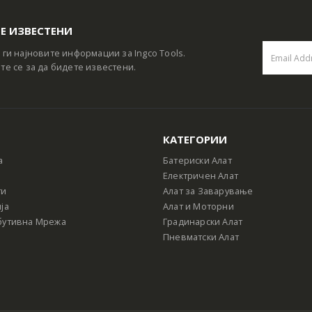
Е ИЗВЕСТЕНИ
 ги најновите информации за Ingco Tools.
те се за да бидете известени.
КАТЕГОРИИ
а
Батериски Алат
Електричен Алат
ти
Алат за Заварување
ја
Алат и Моторни
бутивна Мрежа
Градинарски Алат
Пневматски Алат