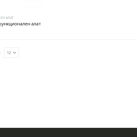
ЕН АЛАТ
ункционален алат
: