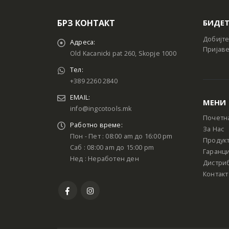
БРЗ КОНТАКТ
БИДЕТ
Добијте
Адреса:
Пријаве
Old Kacanicki pat 260, Skopje 1000
Тел:
+389 2260 2840
EMAIL:
МЕНИ
info@ingcotools.mk
Почетн
Работно време:
За Нас
Пон - Пет : 08:00 am до 16:00 pm
Продук
Саб : 08:00 am до 15:00 pm
Гаранци
Нед : Неработен ден
Дистри
Контакт