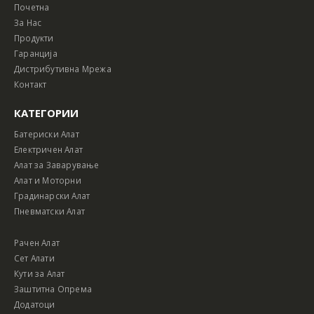
Почетна
За Нас
Продукти
Гаранција
Дистрибутивна Мрежа
Контакт
КАТЕГОРИИ
Батериски Алат
Електричен Алат
Алат за Заварување
Алат и Моторни
Градинарски Алат
Пневматски Алат
Рачен Алат
Сет Алати
Кути за Алат
Заштитна Опрема
Додатоци