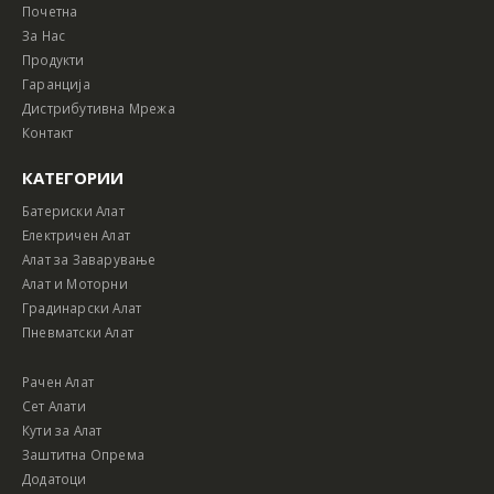
Почетна
За Нас
Продукти
Гаранција
Дистрибутивна Мрежа
Контакт
КАТЕГОРИИ
Батериски Алат
Електричен Алат
Алат за Заварување
Алат и Моторни
Градинарски Алат
Пневматски Алат
Рачен Алат
Сет Алати
Кути за Алат
Заштитна Опрема
Додатоци