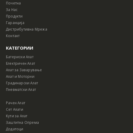
Почетна
За Нас
Продукти
Гаранција
Дистрибутивна Мрежа
Контакт
КАТЕГОРИИ
Батериски Алат
Електричен Алат
Алат за Заварување
Алат и Моторни
Градинарски Алат
Пневматски Алат
Рачен Алат
Сет Алати
Кути за Алат
Заштитна Опрема
Додатоци