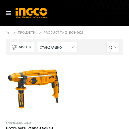
ПРОДУКТИ
PRODUCT TAG -
RGH9028
ФИЛТЕР
ЕЛЕКТРИЧЕН АЛАТ
Ротриачки ударен чекан