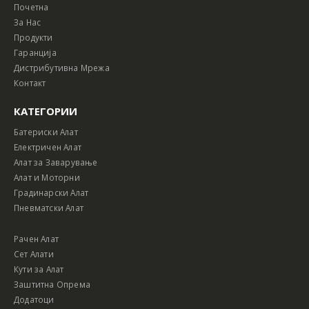
Почетна
За Нас
Продукти
Гаранција
Дистрибутивна Мрежа
Контакт
КАТЕГОРИИ
Батериски Алат
Електричен Алат
Алат за Заварување
Алат и Моторни
Градинарски Алат
Пневматски Алат
Рачен Алат
Сет Алати
Кути за Алат
Заштитна Опрема
Додатоци