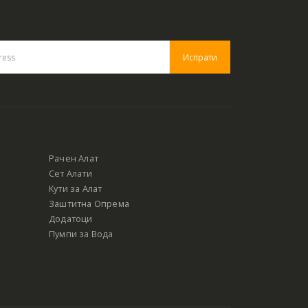
Рачен Алат
Сет Алати
Кути за Алат
Заштитна Опрема
Додатоци
Пумпи за Вода