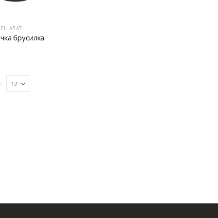
ЕН АЛАТ
чка брусилка
: