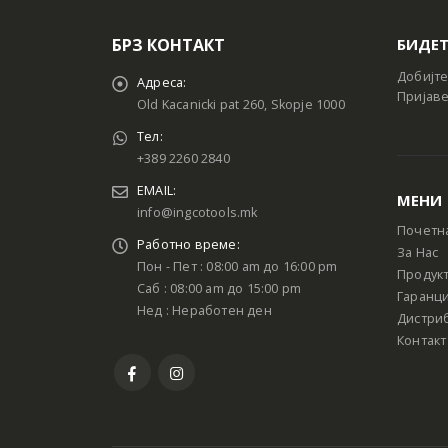
БРЗ КОНТАКТ
БИДЕТ
Добијте
Адреса:
Пријаве
Old Kacanicki pat 260, Skopje 1000
Тел:
+389 2260 2840
EMAIL:
МЕНИ
info@ingcotools.mk
Почетн
Работно време:
За Нас
Пон - Пет : 08:00 am до 16:00 pm
Продук
Саб : 08:00 am до 15:00 pm
Гаранци
Нед : Неработен ден
Дистри
Контакт