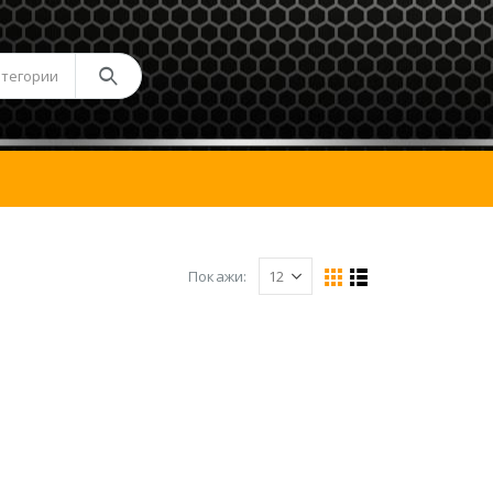
атегории
Покажи: