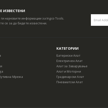
Е ИЗВЕСТЕНИ
 ги најновите информации за Ingco Tools.
те се за да бидете известени.
КАТЕГОРИИ
а
Батериски Алат
Електричен Алат
ти
Алат за Заварување
ја
Алат и Моторни
бутивна Мрежа
Градинарски Алат
Пневматски Алат