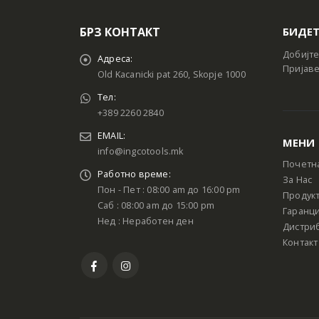
БРЗ КОНТАКТ
БИДЕТ
Добијте
Адреса:
Пријаве
Old Kacanicki pat 260, Skopje 1000
Тел:
+389 2260 2840
EMAIL:
МЕНИ
info@ingcotools.mk
Почетн
Работно време:
За Нас
Пон - Пет : 08:00 am до 16:00 pm
Продук
Саб : 08:00 am до 15:00 pm
Гаранци
Нед : Неработен ден
Дистри
Контакт