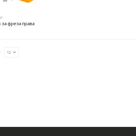
ЦИ
а за фреза права
: