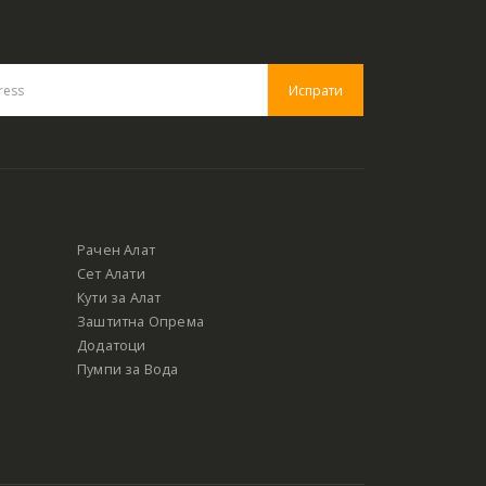
Рачен Алат
Сет Алати
Кути за Алат
Заштитна Опрема
Додатоци
Пумпи за Вода