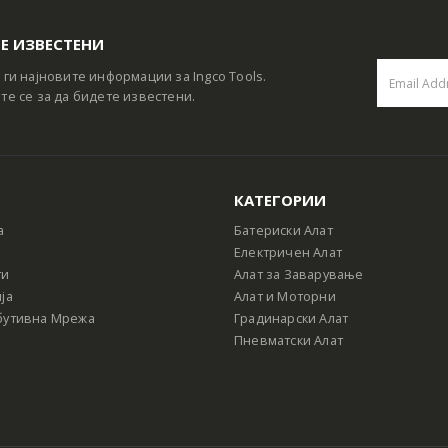
Е ИЗВЕСТЕНИ
 ги најновите информации за Ingco Tools.
те се за да бидете известени.
КАТЕГОРИИ
а
Батериски Алат
Електричен Алат
ти
Алат за Заварување
ја
Алат и Моторни
бутивна Мрежа
Градинарски Алат
Пневматски Алат