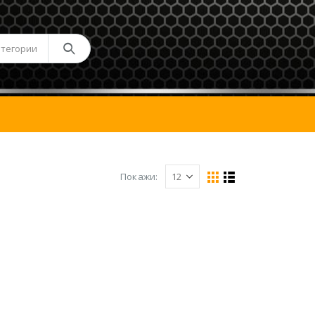
атегории
Покажи: