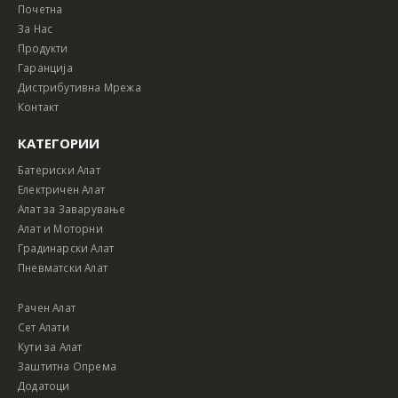
Почетна
За Нас
Продукти
Гаранција
Дистрибутивна Мрежа
Контакт
КАТЕГОРИИ
Батериски Алат
Електричен Алат
Алат за Заварување
Алат и Моторни
Градинарски Алат
Пневматски Алат
Рачен Алат
Сет Алати
Кути за Алат
Заштитна Опрема
Додатоци