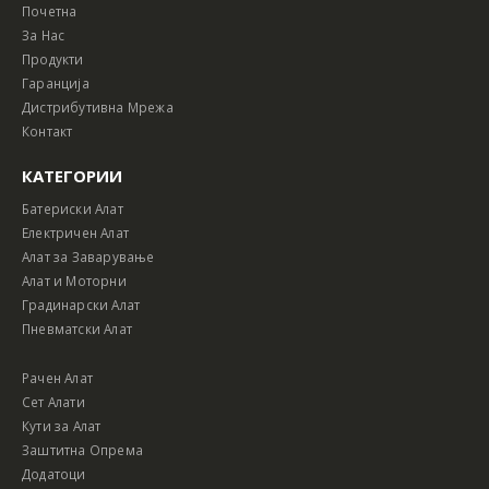
Почетна
За Нас
Продукти
Гаранција
Дистрибутивна Мрежа
Контакт
КАТЕГОРИИ
Батериски Алат
Електричен Алат
Алат за Заварување
Алат и Моторни
Градинарски Алат
Пневматски Алат
Рачен Алат
Сет Алати
Кути за Алат
Заштитна Опрема
Додатоци