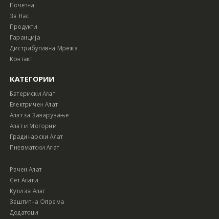
Почетна
За Нас
Продукти
Гаранција
Дистрибутивна Мрежа
Контакт
КАТЕГОРИИ
Батериски Алат
Електричен Алат
Алат за Заварување
Алат и Моторни
Градинарски Алат
Пневматски Алат
Рачен Алат
Сет Алати
Кути за Алат
Заштитна Опрема
Додатоци