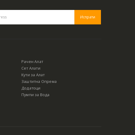
Рачен Алат
Сет Алати
Кути за Алат
Заштитна Опрема
Додатоци
Пумпи за Вода