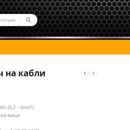
атегории
ч на кабли
WG (0,2 ~ 6mm²)
ски жици