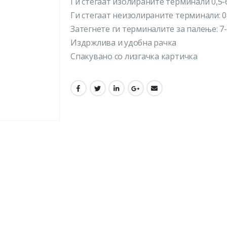
Ги стегаат изолираните терминали 0,5-6
Ги стегаат неизолираните терминали: 0,
Затегнете ги терминалите за палење: 7
Издржлива и удобна рачка
Спакувано со лизгачка картичка