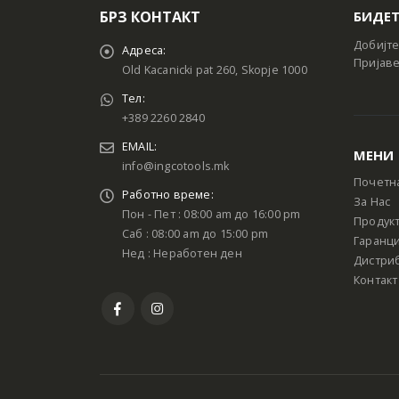
БРЗ КОНТАКТ
БИДЕТ
Добијте
Адреса:
Пријаве
Old Kacanicki pat 260, Skopje 1000
Тел:
+389 2260 2840
EMAIL:
МЕНИ
info@ingcotools.mk
Почетн
Работно време:
За Нас
Пон - Пет : 08:00 am до 16:00 pm
Продук
Саб : 08:00 am до 15:00 pm
Гаранци
Нед : Неработен ден
Дистри
Контакт