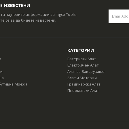
Е ИЗВЕСТЕНИ
 ги најновите информации за Ingco Tools.
те се за да бидете известени.
КАТЕГОРИИ
а
Батериски Алат
Електричен Алат
ти
Алат за Заварување
ја
Алат и Моторни
бутивна Мрежа
Градинарски Алат
Пневматски Алат