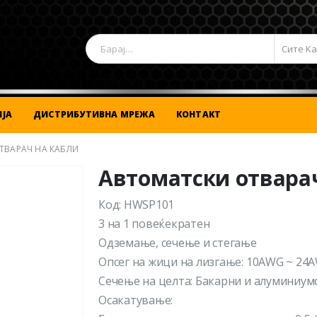
Сите К
ЈА
ДИСТРИБУТИВНА МРЕЖА
КОНТАКТ
ТВАРАЧ НА КАБЛИ
Автоматски отвара
Код: HWSP101
3 на 1 повеќекратен
Одземање, сечење и стегање
Опсег на жици на лизгање: 10AWG ~ 24A
Сечење на целта: Бакарни и алуминиум
Осакатување: