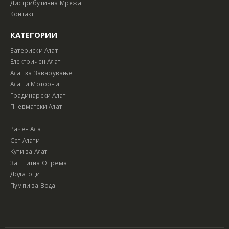
Дистрибутивна Мрежа
Контакт
КАТЕГОРИИ
Батериски Алат
Електричен Алат
Алат за Заварување
Алат и Моторни
Градинарски Алат
Пневматски Алат
Рачен Алат
Сет Алати
Кути за Алат
Заштитна Опрема
Додатоци
Пумпи за Вода