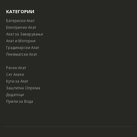
КАТЕГОРИИ
Батериски Алат
Електричен Алат
Алат за Заварување
Алат и Моторни
Градинарски Алат
Пневматски Алат
Рачен Алат
Сет Алати
Кути за Алат
Заштитна Опрема
Додатоци
Пумпи за Вода