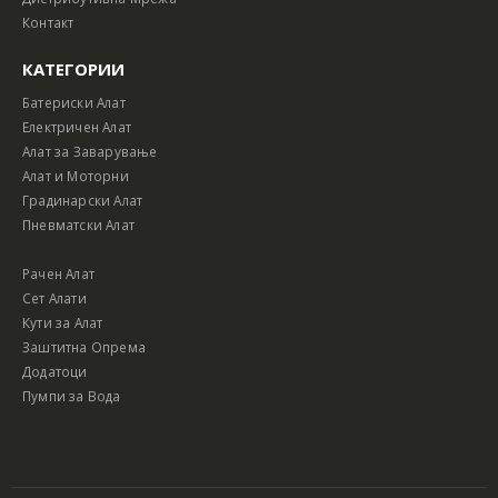
Контакт
КАТЕГОРИИ
Батериски Алат
Електричен Алат
Алат за Заварување
Алат и Моторни
Градинарски Алат
Пневматски Алат
Рачен Алат
Сет Алати
Кути за Алат
Заштитна Опрема
Додатоци
Пумпи за Вода