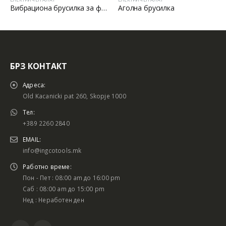
Вибрациона брусилка за финиш
Аголна брусилка
УДА
БРЗ КОНТАКТ
Адреса:
Old Kacanicki pat 260, Skopje 1000
Тел:
+389 2260 2840
EMAIL:
info@ingcotools.mk
Работно време:
Пон - Пет : 08:00 am до 16:00 pm
Саб : 08:00 am до 15:00 pm
Нед : Неработен ден