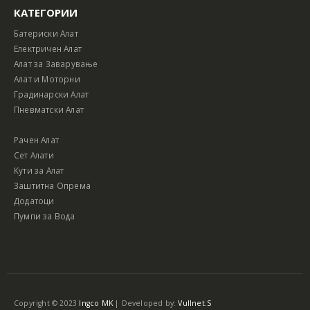
КАТЕГОРИИ
Батериски Алат
Електричен Алат
Алат за Заварување
Алат и Моторни
Градинарски Алат
Пневматски Алат
Рачен Алат
Сет Алати
Кути за Алат
Заштитна Опрема
Додатоци
Пумпи за Вода
Copyright © 2023
Ingco MK
| Developed by:
Vullnet.S