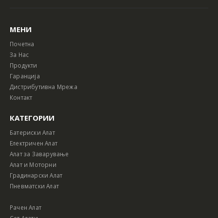
МЕНИ
Почетна
За Нас
Продукти
Гаранција
Дистрибутивна Мрежа
Контакт
КАТЕГОРИИ
Батериски Алат
Електричен Алат
Алат за Заварување
Алат и Моторни
Градинарски Алат
Пневматски Алат
Рачен Алат
Сет Алати