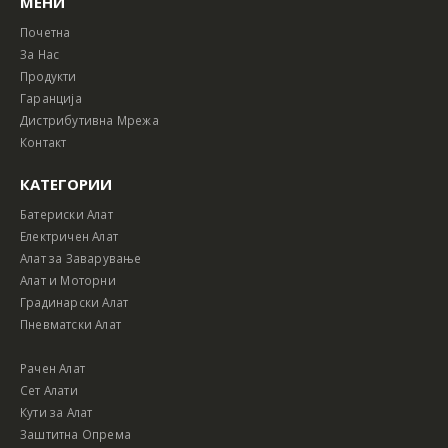
МЕНИ
Почетна
За Нас
Продукти
Гаранција
Дистрибутивна Мрежа
Контакт
КАТЕГОРИИ
Батериски Алат
Електричен Алат
Алат за Заварување
Алат и Моторни
Градинарски Алат
Пневматски Алат
Рачен Алат
Сет Алати
Кути за Алат
Заштитна Опрема