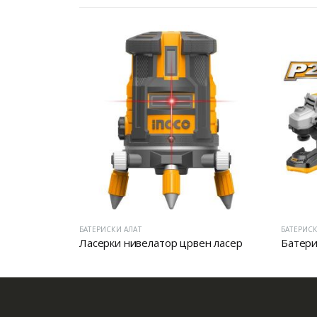
БАТЕРИСКИ АЛАТ
БАТЕРИСК
Батериски сет Одвертувач и Бормашина 20V
Ласерки нивелатор црвен ласер