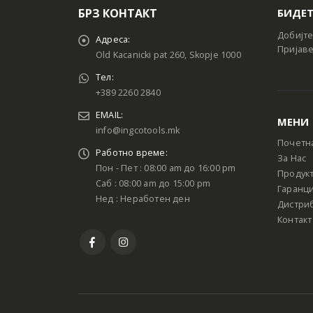
БРЗ КОНТАКТ
БИДЕТ
Добијте
Адреса:
Пријаве
Old Kacanicki pat 260, Skopje 1000
Тел:
+389 2260 2840
EMAIL:
МЕНИ
info@ingcotools.mk
Почетн
Работно време:
За Нас
Пон - Пет : 08:00 am до 16:00 pm
Продук
Саб : 08:00 am до 15:00 pm
Гаранци
Нед : Неработен ден
Дистри
Контакт