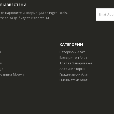
Е ИЗВЕСТЕНИ
 ги најновите информации за Ingco Tools.
те се за да бидете известени.
КАТЕГОРИИ
а
Батериски Алат
Електричен Алат
ти
Алат за Заварување
ја
Алат и Моторни
бутивна Мрежа
Градинарски Алат
Пневматски Алат