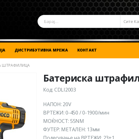
Сите К
ЈА
ДИСТРИБУТИВНА МРЕЖА
КОНТАКТ
А ШТРАФИЛИЦА
Батериска штрафи
Код: CDLI2003
НАПОН: 20V
ВРТЕЖИ: 0-450 / 0-1900/мин
МОЌНОСТ: 55NM
ФУТЕР: МЕТАЛЕН: 13мм
Подесување на ВРТЕЖИ: 23+1