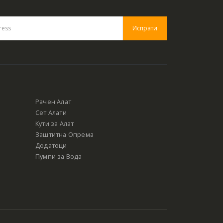
Рачен Алат
Сет Алати
Кути за Алат
Заштитна Опрема
Додатоци
Пумпи за Вода