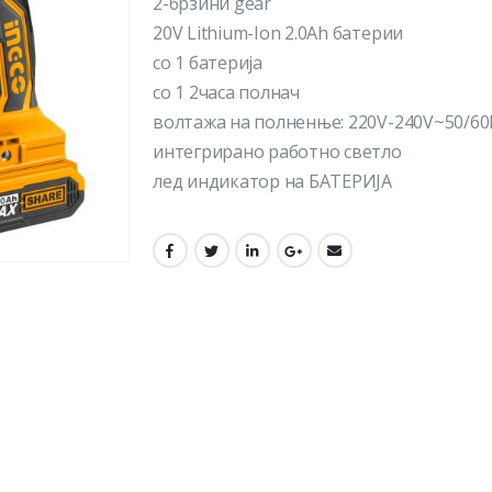
2-брзини gear
20V Lithium-Ion 2.0Ah батерии
со 1 батерија
со 1 2часа полнач
волтажа на полненње: 220V-240V~50/60
интегрирано работно светло
лед индикатор на БАТЕРИЈА