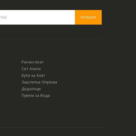
Рачен Алат
Сет Алати
Кути за Алат
Заштитна Опрема
Додатоци
Пумпи за Вода