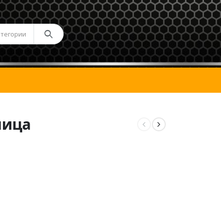
атегории
лица