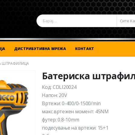
Сите К
ЈА
ДИСТРИБУТИВНА МРЕЖА
КОНТАКТ
А ШТРАФИЛИЦА
Батериска штрафи
Код: CDLI20024
Напон: 20V
Вртежи: 0-400/0-1500/min
макс.вртежен момент: 45NM
футер: 0.8-10mm
подесување на вртежи: 15+1