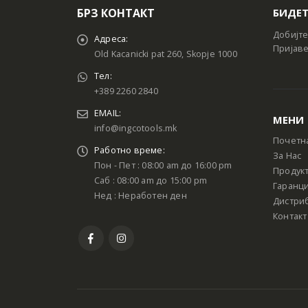
БРЗ КОНТАКТ
БИДЕТ
Добијте
Адреса:
Пријаве
Old Kacanicki pat 260, Skopje 1000
Тел:
+389 2260 2840
EMAIL:
МЕНИ
info@ingcotools.mk
Почетн
Работно време:
За Нас
Пон - Пет : 08:00 am до 16:00 pm
Продук
Саб : 08:00 am до 15:00 pm
Гаранци
Нед : Неработен ден
Дистри
Контакт