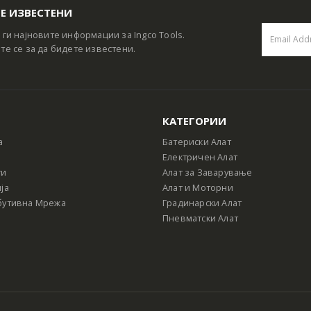
Е ИЗВЕСТЕНИ
 ги најновите информации за Ingco Tools.
те се за да бидете известени.
КАТЕГОРИИ
а
Батериски Алат
Електричен Алат
ти
Алат за Заварување
ја
Алат и Моторни
бутивна Мрежа
Градинарски Алат
Пневматски Алат