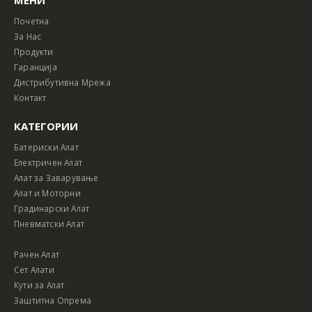
Почетна
За Нас
Продукти
Гаранција
Дистрибутивна Мрежа
Контакт
КАТЕГОРИИ
Батериски Алат
Електричен Алат
Алат за Заварување
Алат и Моторни
Градинарски Алат
Пневматски Алат
Рачен Алат
Сет Алати
Кути за Алат
Заштитна Опрема