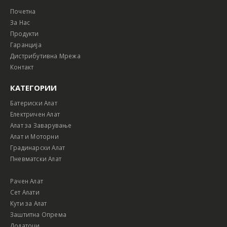
Почетна
За Нас
Продукти
Гаранција
Дистрибутивна Мрежа
Контакт
КАТЕГОРИИ
Батериски Алат
Електричен Алат
Алат за Заварување
Алат и Моторни
Градинарски Алат
Пневматски Алат
Рачен Алат
Сет Алати
Кути за Алат
Заштитна Опрема
Додатоци