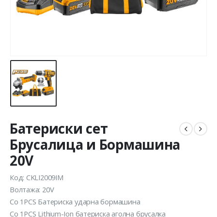
Батериски сет
Брусалица и Бормашина
20V
Код: CKLI2009IM
Волтажа: 20V
Со 1PCS Батериска ударна бормашина
Со 1PCS Lithium-Ion батериска аголна брусалка