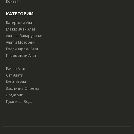
Контакт
КАТЕГОРИИ
Батериски Алат
Електричен Алат
Алат за Заварување
Алат и Моторни
Градинарски Алат
Пневматски Алат
Рачен Алат
Сет Алати
Кути за Алат
Заштитна Опрема
Додатоци
Пумпи за Вода