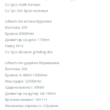
Со 2pcs 4.0Ah батери
Со 1pc 2Hr брзо полнење
Lithium-Ion аголна брусилка
Волтажа: 20V
Брзина: 8500/min
Диаметар на диск: 115mm
Навој: M14
Со 1pcs abrasive grinding disc
Lithium-Ion ударена бормашина
Волтажа: 20V
Брзина: 0-400/0-1500/min
Max.Удари: 22500/min
Ударна моќност: 45NM
Диаметар на футер: 0.8-10mm
Вртежен момент: 18+1+1
Механичка опрема со 2 брзини