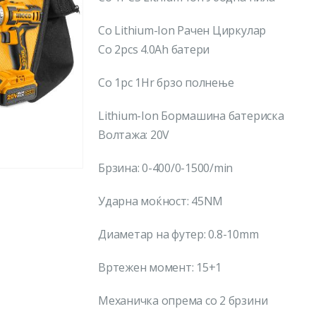
Со Lithium-Ion Рачен Циркулар
Со 2pcs 4.0Ah батери
Со 1pc 1Hr брзо полнење
Lithium-Ion Бормашина батериска
Волтажа: 20V
Брзина: 0-400/0-1500/min
Ударна моќност: 45NM
Диаметар на футер: 0.8-10mm
Вртежен момент: 15+1
Механичка опрема со 2 брзини