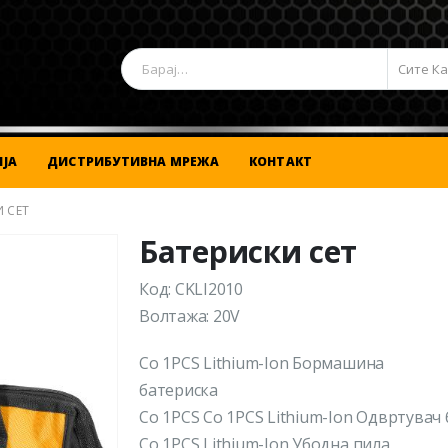
Сите К
ЈА
ДИСТРИБУТИВНА МРЕЖА
КОНТАКТ
 СЕТ
Батериски сет
Код: CKLI2010
Волтажа: 20V
Со 1PCS Lithium-Ion Бормашина
батериска
Со 1PCS Со 1PCS Lithium-Ion Одвртувач
Со 1PCS Lithium-Ion Убодна пила