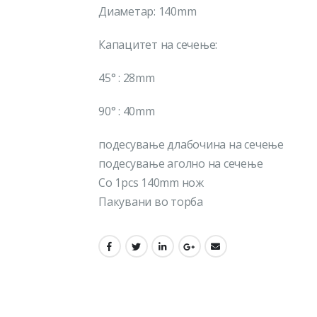
Диаметар: 140mm
Капацитет на сечење:
45° : 28mm
90° : 40mm
подесување длабочина на сечење
подесување аголно на сечење
Со 1pcs 140mm нож
Пакувани во торба