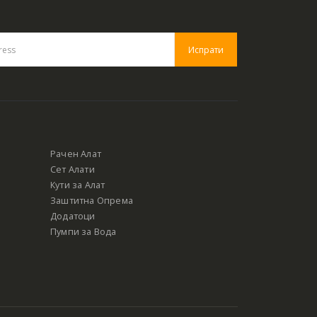
Рачен Алат
Сет Алати
Кути за Алат
Заштитна Опрема
Додатоци
Пумпи за Вода