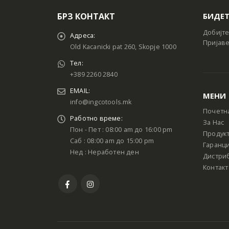
БРЗ КОНТАКТ
БИДЕТ
Добијте
Адреса:
Пријаве
Old Kacanicki pat 260, Skopje 1000
Тел:
+389 2260 2840
EMAIL:
МЕНИ
info@ingcotools.mk
Почетн
Работно време:
За Нас
Пон - Пет : 08:00 am до 16:00 pm
Продук
Саб : 08:00 am до 15:00 pm
Гаранци
Нед : Неработен ден
Дистри
Контакт