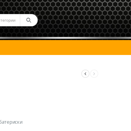
атегории
 батериски