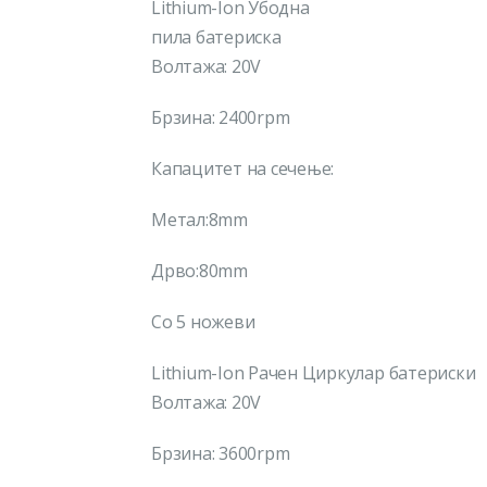
Lithium-Ion Убодна
пила батериска
Волтажа: 20V
Брзина: 2400rpm
Капацитет на сечење:
Метал:8mm
Дрво:80mm
Со 5 ножеви
Lithium-Ion Рачен Циркулар батериски
Волтажа: 20V
Брзина: 3600rpm