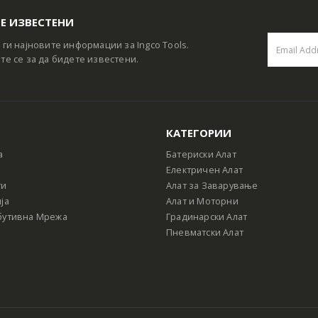
Е ИЗВЕСТЕНИ
 ги најновите информации за Ingco Tools.
те се за да бидете известени.
КАТЕГОРИИ
а
Батериски Алат
Електричен Алат
ти
Алат за Заварување
ја
Алат и Моторни
бутивна Мрежа
Градинарски Алат
Пневматски Алат