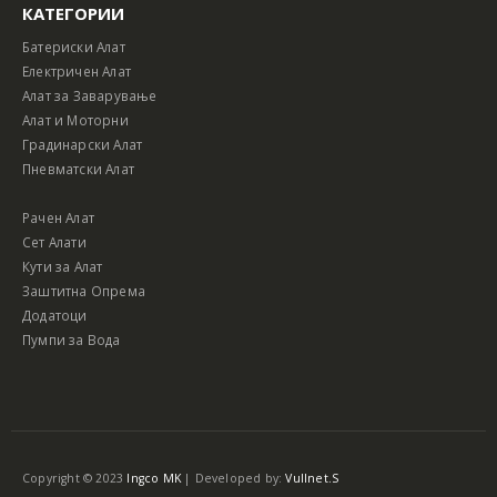
КАТЕГОРИИ
Батериски Алат
Електричен Алат
Алат за Заварување
Алат и Моторни
Градинарски Алат
Пневматски Алат
Рачен Алат
Сет Алати
Кути за Алат
Заштитна Опрема
Додатоци
Пумпи за Вода
Copyright © 2023
Ingco MK
| Developed by:
Vullnet.S