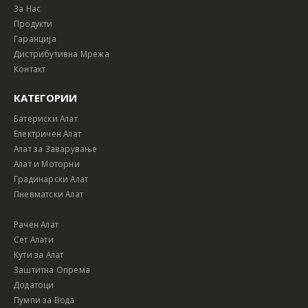
За Нас
Продукти
Гаранција
Дистрибутивна Мрежа
Контакт
КАТЕГОРИИ
Батериски Алат
Електричен Алат
Алат за Заварување
Алат и Моторни
Градинарски Алат
Пневматски Алат
Рачен Алат
Сет Алати
Кути за Алат
Заштитна Опрема
Додатоци
Пумпи за Вода