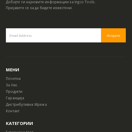
Добијте ги најновите информации за Ingco Tools.
Пријавете се за да бидете известени.
МЕНИ
Почетна
За Нас
Продукти
Гаранција
Дистрибутивна Мрежа
Контакт
КАТЕГОРИИ
Батериски Алат