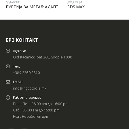
ДОДАТОЦИ
ДОДАТОЦИ
БУРГИЈА ЗА МЕТАЛ: АДАПТЕР 1/4 ЗА БРЗО МЕНУВАЊЕ
SDS MAX
БРЗ КОНТАКТ
Адреса:
Old Kacanicki pat 260, Skopje 1000
Тел:
+389 2260 2840
EMAIL:
info@ingcotools.mk
Работно време:
Пон - Пет : 08:00 am до 16:00 pm
Саб : 08:00 am до 15:00 pm
Нед : Неработен ден