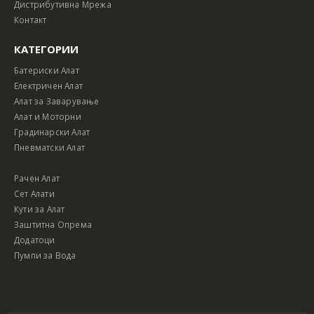
Дистрибутивна Мрежа
Контакт
КАТЕГОРИИ
Батериски Алат
Електричен Алат
Алат за Заварување
Алат и Моторни
Градинарски Алат
Пневматски Алат
Рачен Алат
Сет Алати
Кути за Алат
Заштитна Опрема
Додатоци
Пумпи за Вода