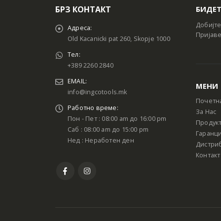
БРЗ КОНТАКТ
БИДЕТ
Добијте
Адреса:
Пријаве
Old Kacanicki pat 260, Skopje 1000
Тел:
+389 2260 2840
EMAIL:
МЕНИ
info@ingcotools.mk
Почетн
Работно време:
За Нас
Пон - Пет : 08:00 am до 16:00 pm
Продук
Саб : 08:00 am до 15:00 pm
Гаранци
Нед : Неработен ден
Дистри
Контакт