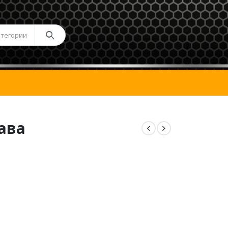
атегории
рава