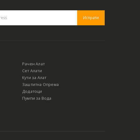
Рачен Алат
Сет Алати
Кути за Алат
Заштитна Опрема
Додатоци
Пумпи за Вода