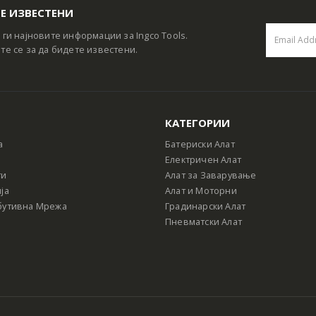
Е ИЗВЕСТЕНИ
 ги најновите информации за Ingco Tools.
те се за да бидете известени.
КАТЕГОРИИ
а
Батериски Алат
Електричен Алат
ти
Алат за Заварување
ја
Алат и Моторни
бутивна Мрежа
Градинарски Алат
Пневматски Алат