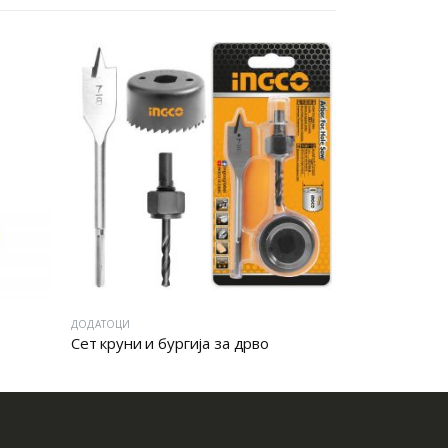
ДОДАТОЦИ
ДОДАТОЦИ
Сет круни и бургија за дрво
БУРГИИ СЕТ