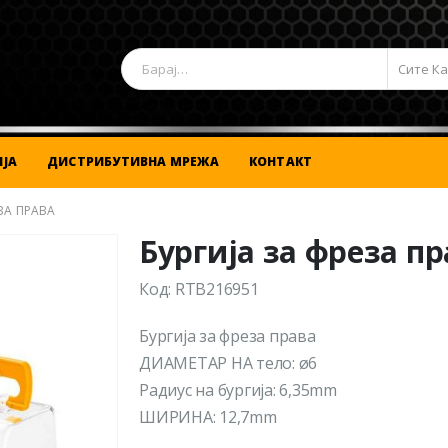
Сите К
ЈА
ДИСТРИБУТИВНА МРЕЖА
КОНТАКТ
ЗА ПРАВА
Бургија за фреза п
Код: RTB216951
Бургија за фреза права
ДИАМЕТАР НА тело: ø6
Радиус на бургија: 6,35mm
ШИРИНА: 12,7mm