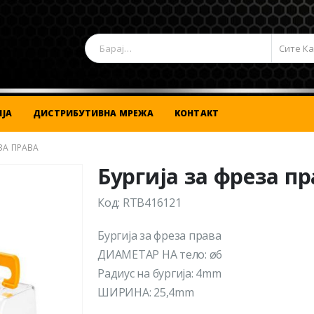
Сите К
ЈА
ДИСТРИБУТИВНА МРЕЖА
КОНТАКТ
ЗА ПРАВА
Бургија за фреза п
Код: RTB416121
Бургија за фреза права
ДИАМЕТАР НА тело: ø6
Радиус на бургија: 4mm
ШИРИНА: 25,4mm