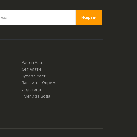
Рачен Алат
Сет Алати
Кути за Алат
Заштитна Опрема
Додатоци
Пумпи за Вода