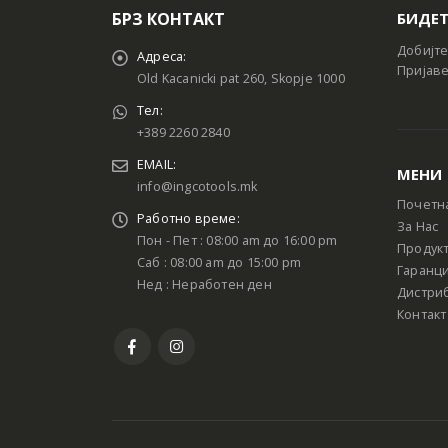
БРЗ КОНТАКТ
БИДЕТ
Добијте
Адреса:
Пријаве
Old Kacanicki pat 260, Skopje 1000
Тел:
+389 2260 2840
EMAIL:
МЕНИ
info@ingcotools.mk
Почетн
Работно време:
За Нас
Пон - Пет : 08:00 am до 16:00 pm
Продук
Саб : 08:00 am до 15:00 pm
Гаранци
Нед : Неработен ден
Дистри
Контакт