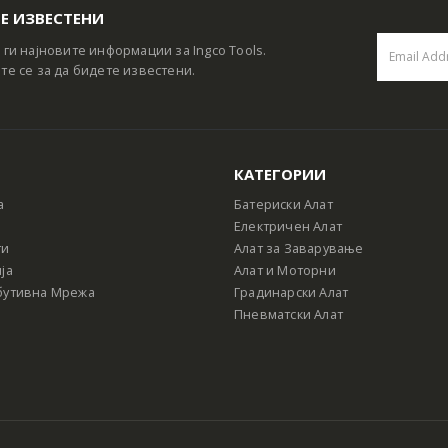
Е ИЗВЕСТЕНИ
 ги најновите информации за Ingco Tools.
те се за да бидете известени.
КАТЕГОРИИ
а
Батериски Алат
Електричен Алат
ти
Алат за Заварување
ја
Алат и Моторни
бутивна Мрежа
Градинарски Алат
Пневматски Алат