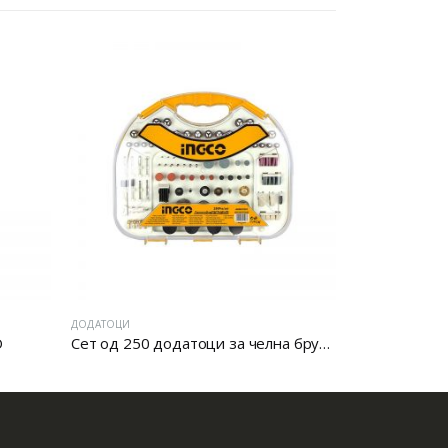
ДОДАТОЦИ
ДОДАТОЦИ
О
Сет од 250 додатоци за челна брусилка
СЕТ 3 БУРГ