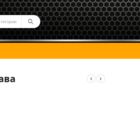
атегории
рава