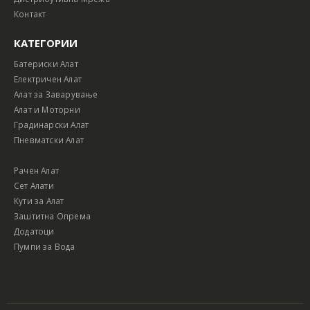
Контакт
КАТЕГОРИИ
Батериски Алат
Електричен Алат
Алат за Заварување
Алат и Моторни
Градинарски Алат
Пневматски Алат
Рачен Алат
Сет Алати
Кути за Алат
Заштитна Опрема
Додатоци
Пумпи за Вода