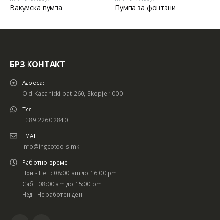
Вакумска пумпа
Пумпа за фонтани
БРЗ КОНТАКТ
Адреса:
Old Kacanicki pat 260, Skopje 1000
Тел:
+389 2260 2840
EMAIL:
info@ingcotools.mk
Работно време:
Пон - Пет : 08:00 am до 16:00 pm
Саб : 08:00 am до 15:00 pm
Нед : Неработен ден