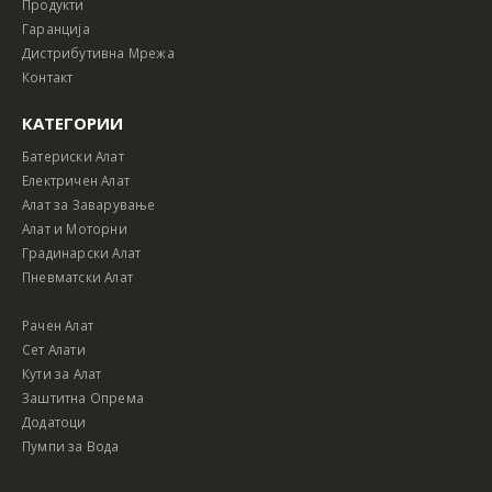
Продукти
Гаранција
Дистрибутивна Мрежа
Контакт
КАТЕГОРИИ
Батериски Алат
Електричен Алат
Алат за Заварување
Алат и Моторни
Градинарски Алат
Пневматски Алат
Рачен Алат
Сет Алати
Кути за Алат
Заштитна Опрема
Додатоци
Пумпи за Вода