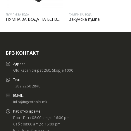
МПИ ЗА ВОДА
ПУМПИ ЗА ВОДА
ПУМПИ
ПУМПА ЗА ВОДА НА БЕНЗИН 1”
Вакумска пумпа
ВАК
БРЗ КОНТАКТ
Адреса:
Old Kacanicki pat 260, Skopje 1000
Тел:
+389 2260 2840
EMAIL:
info@ingcotools.mk
Работно време:
Пон - Пет : 08:00 am до 16:00 pm
Саб : 08:00 am до 15:00 pm
Нед : Неработен ден