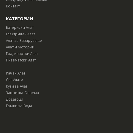
Контакт
КАТЕГОРИИ
Батериски Алат
Електричен Алат
Алат за Заварување
Алат и Моторни
Градинарски Алат
Пневматски Алат
Рачен Алат
Сет Алати
Кути за Алат
Заштитна Опрема
Додатоци
Пумпи за Вода