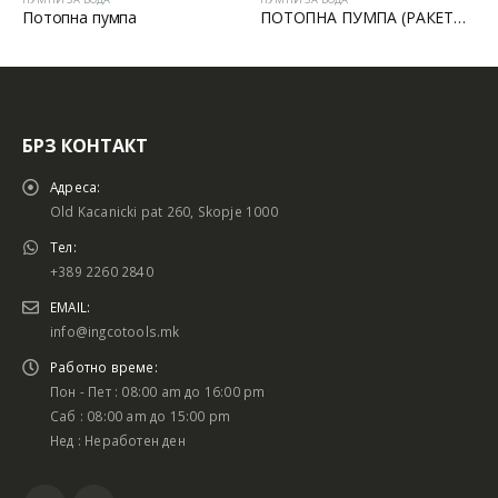
отопна пумпа
ПОТОПНА ПУМПА (РАКЕТА) + СКЛОПКА
Пумп
БРЗ КОНТАКТ
Адреса:
Old Kacanicki pat 260, Skopje 1000
Тел:
+389 2260 2840
EMAIL:
info@ingcotools.mk
Работно време:
Пон - Пет : 08:00 am до 16:00 pm
Саб : 08:00 am до 15:00 pm
Нед : Неработен ден