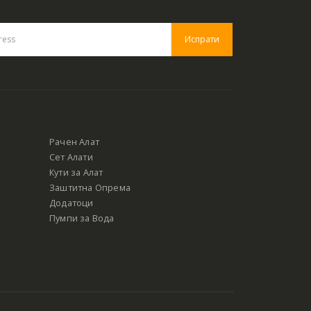
Рачен Алат
Сет Алати
Кути за Алат
Заштитна Опрема
Додатоци
Пумпи за Вода