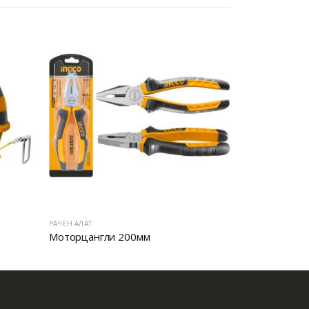
ЧЕН АЛАТ
РАЧЕН АЛАТ
оторцангли 200мм
Клешта шпицангла