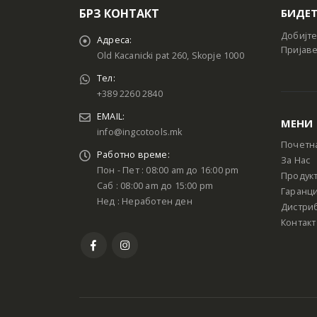
БРЗ КОНТАКТ
БИДЕТ
Добијте
Адреса:
Пријаве
Old Kacanicki pat 260, Skopje 1000
Тел:
+389 2260 2840
EMAIL:
МЕНИ
info@ingcotools.mk
Почетн
Работно време:
За Нас
Пон - Пет : 08:00 am до 16:00 pm
Продук
Саб : 08:00 am до 15:00 pm
Гаранци
Нед : Неработен ден
Дистри
Контакт