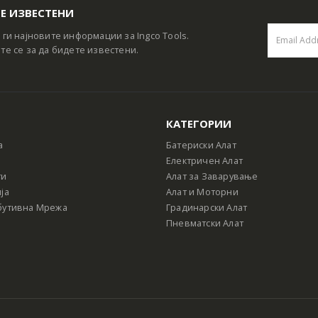
Е ИЗВЕСТЕНИ
 ги најновите информации за Ingco Tools.
те се за да бидете известени.
КАТЕГОРИИ
а
Батериски Алат
Електричен Алат
ти
Алат за Заварување
ја
Алат и Моторни
бутивна Мрежа
Градинарски Алат
Пневматски Алат