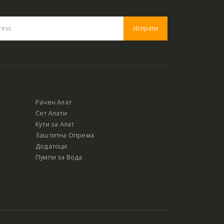
Рачен Алат
Сет Алати
Кути за Алат
Заштитна Опрема
Додатоци
Пумпи за Вода