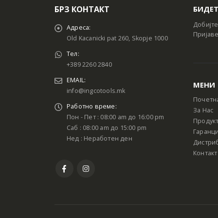
БРЗ КОНТАКТ
БИДЕТ
Добијте
Адреса:
Пријаве
Old Kacanicki pat 260, Skopje 1000
Тел:
+389 2260 2840
EMAIL:
МЕНИ
info@ingcotools.mk
Почетн
Работно време:
За Нас
Пон - Пет : 08:00 am до 16:00 pm
Продук
Саб : 08:00 am до 15:00 pm
Гаранци
Нед : Неработен ден
Дистри
Контакт