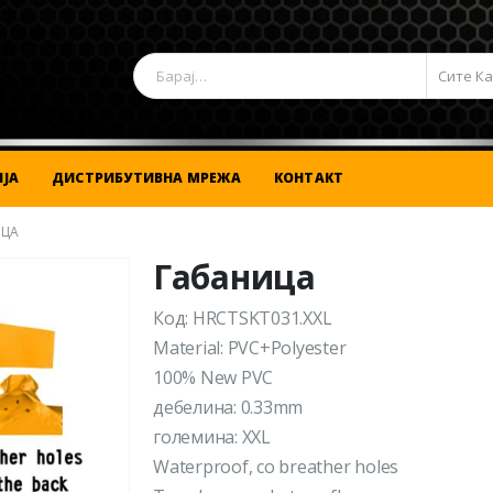
Сите К
ЈА
ДИСТРИБУТИВНА МРЕЖА
КОНТАКТ
ИЦА
Габаница
Код: HRCTSKT031.XXL
Material: PVC+Polyester
100% New PVC
дебелина: 0.33mm
големина: XXL
Waterproof, со breather holes