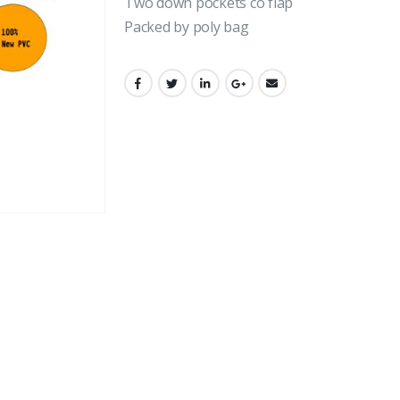
Two down pockets со flap
Packed by poly bag