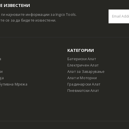
Е ИЗВЕСТЕНИ
 ги најновите информации за Ingco Tools.
те се за да бидете известени.
КАТЕГОРИИ
а
Батериски Алат
Електричен Алат
ти
Алат за Заварување
ја
Алат и Моторни
бутивна Мрежа
Градинарски Алат
Пневматски Алат