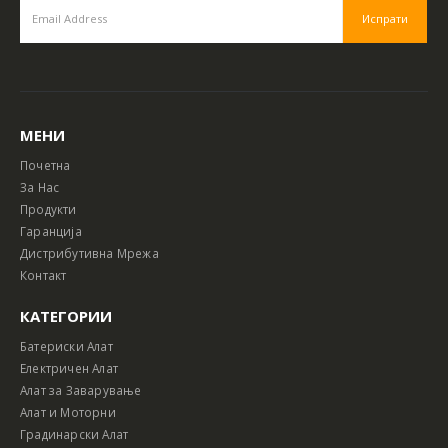
МЕНИ
Почетна
За Нас
Продукти
Гаранција
Дистрибутивна Мрежа
Контакт
КАТЕГОРИИ
Батериски Алат
Електричен Алат
Алат за Заварување
Алат и Моторни
Градинарски Алат