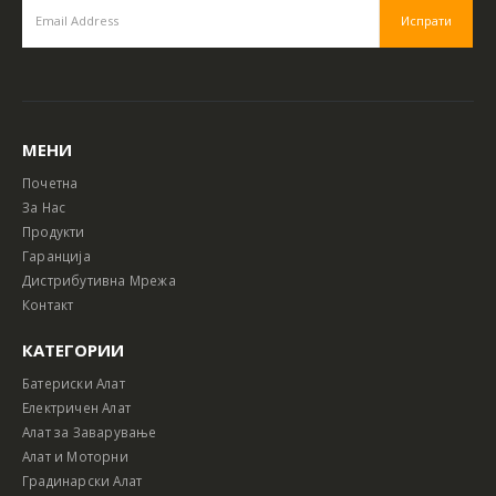
МЕНИ
Почетна
За Нас
Продукти
Гаранција
Дистрибутивна Мрежа
Контакт
КАТЕГОРИИ
Батериски Алат
Електричен Алат
Алат за Заварување
Алат и Моторни
Градинарски Алат