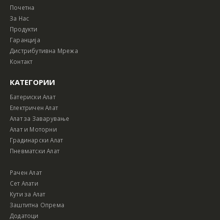
Почетна
За Нас
Продукти
Гаранција
Дистрибутивна Мрежа
Контакт
КАТЕГОРИИ
Батериски Алат
Електричен Алат
Алат за Заварување
Алат и Моторни
Градинарски Алат
Пневматски Алат
Рачен Алат
Сет Алати
Кути за Алат
Заштитна Опрема
Додатоци