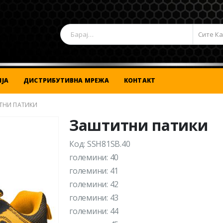
Сите К
ЈА
ДИСТРИБУТИВНА МРЕЖА
КОНТАКТ
ТНИ ПАТИКИ
Заштитни патики
Код: SSH81SB.40
големини: 40
големини: 41
големини: 42
големини: 43
големини: 44