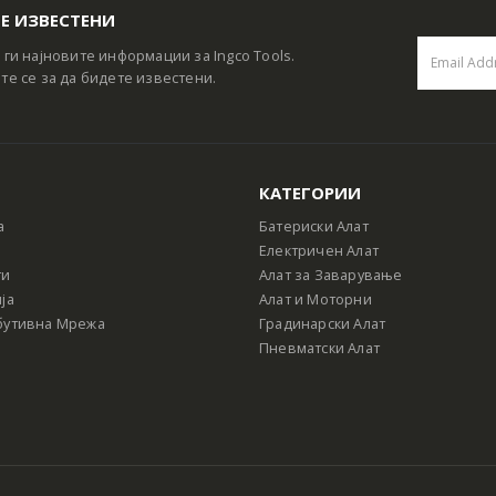
Е ИЗВЕСТЕНИ
 ги најновите информации за Ingco Tools.
те се за да бидете известени.
КАТЕГОРИИ
а
Батериски Алат
Електричен Алат
ти
Алат за Заварување
ја
Алат и Моторни
бутивна Мрежа
Градинарски Алат
Пневматски Алат