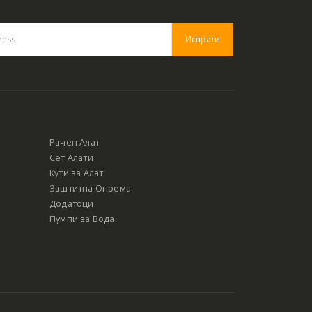
Рачен Алат
Сет Алати
Кути за Алат
Заштитна Опрема
Додатоци
Пумпи за Вода