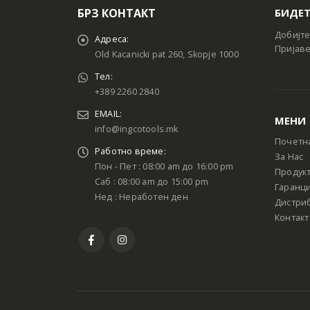
БРЗ КОНТАКТ
БИДЕТ
Добијте
Адреса:
Пријаве
Old Kacanicki pat 260, Skopje 1000
Тел:
+389 2260 2840
EMAIL:
МЕНИ
info@ingcotools.mk
Почетн
Работно време:
За Нас
Пон - Пет : 08:00 am до 16:00 pm
Продук
Саб : 08:00 am до 15:00 pm
Гаранци
Нед : Неработен ден
Дистри
Контакт