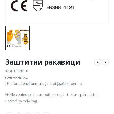
Заштитни ракавици
Код: HGNG01
големина: XL
Use for oil environment (less oil)работноer etc.
Nitrile coated palm, smooth и rough-texture palm finish.
Packed by poly bag