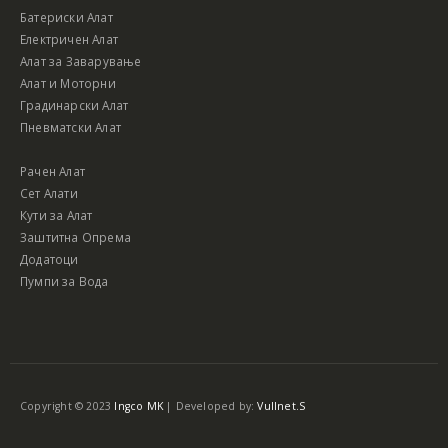
Батериски Алат
Електричен Алат
Алат за Заварување
Алат и Моторни
Градинарски Алат
Пневматски Алат
Рачен Алат
Сет Алати
Кути за Алат
Заштитна Опрема
Додатоци
Пумпи за Вода
Copyright © 2023
Ingco MK
| Developed by:
Vullnet.S