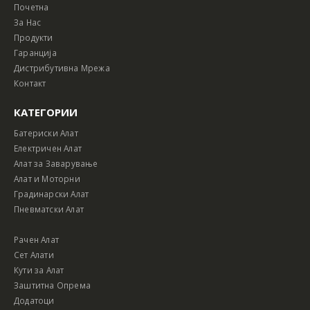
Почетна
За Нас
Продукти
Гаранција
Дистрибутивна Мрежа
Контакт
КАТЕГОРИИ
Батериски Алат
Електричен Алат
Алат за Заварување
Алат и Моторни
Градинарски Алат
Пневматски Алат
Рачен Алат
Сет Алати
Кути за Алат
Заштитна Опрема
Додатоци