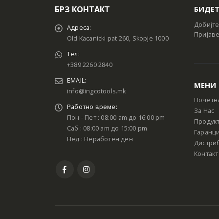
БРЗ КОНТАКТ
БИДЕТ
Добијте
Адреса:
Пријаве
Old Kacanicki pat 260, Skopje 1000
Тел:
+389 2260 2840
EMAIL:
МЕНИ
info@ingcotools.mk
Почетн
Работно време:
За Нас
Пон - Пет : 08:00 am до 16:00 pm
Продук
Саб : 08:00 am до 15:00 pm
Гаранци
Нед : Неработен ден
Дистри
Контакт