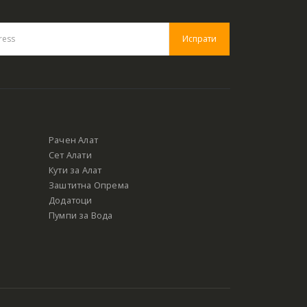
Рачен Алат
Сет Алати
Кути за Алат
Заштитна Опрема
Додатоци
Пумпи за Вода