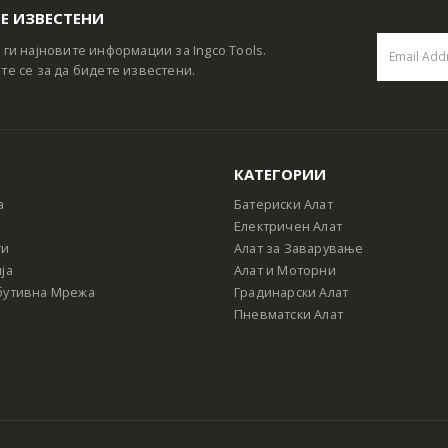
Е ИЗВЕСТЕНИ
 ги најновите информации за Ingco Tools.
те се за да бидете известени.
КАТЕГОРИИ
а
Батериски Алат
Електричен Алат
ти
Алат за Заварување
ја
Алат и Моторни
бутивна Мрежа
Градинарски Алат
Пневматски Алат