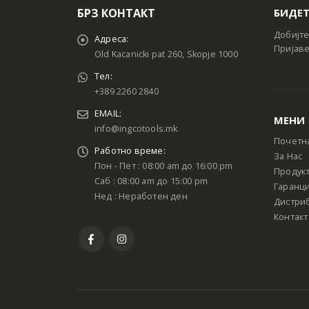
БРЗ КОНТАКТ
БИДЕТ
Добијте
Адреса:
Пријаве
Old Kacanicki pat 260, Skopje 1000
Тел:
+389 2260 2840
EMAIL:
МЕНИ
info@ingcotools.mk
Почетн
Работно време:
За Нас
Пон - Пет : 08:00 am до 16:00 pm
Продук
Саб : 08:00 am до 15:00 pm
Гаранци
Нед : Неработен ден
Дистри
Контакт