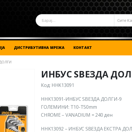
Сите К
ЈА
ДИСТРИБУТИВНА МРЕЖА
КОНТАКТ
 ДОЛГИ
ИНБУС ЅВЕЗДА ДОЛ
Код: HHK13091
HHK13091-ИНБУС ЅВЕЗДА ДОЛГИ-9
ГОЛЕМИНИ: T10-T50mm
CHROME – VANADIUM = 240 ден
HHK13092 – ИНБУС ЅВЕЗДА ЕКСТРА ДО