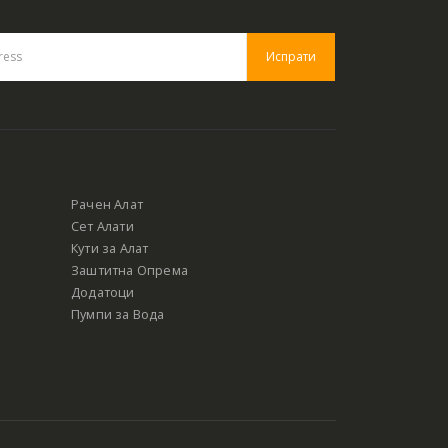
Рачен Алат
Сет Алати
Кути за Алат
Заштитна Опрема
Додатоци
Пумпи за Вода