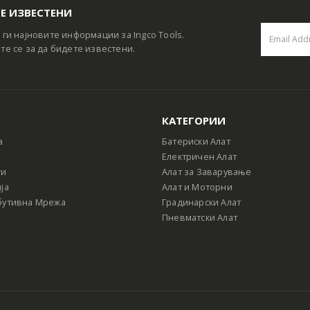
Е ИЗВЕСТЕНИ
 ги најновите информации за Ingco Tools.
те се за да бидете известени.
КАТЕГОРИИ
а
Батериски Алат
Електричен Алат
ти
Алат за Заварување
ја
Алат и Моторни
бутивна Мрежа
Градинарски Алат
Пневматски Алат