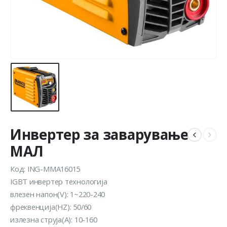
Инвертер за заварување
МАЛ
Код: ING-MMA16015
IGBT инвертер технологија
влезен напон(V): 1~220-240
фреквенција(HZ): 50/60
излезна струја(A): 10-160