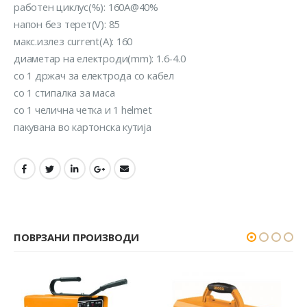
работен циклус(%): 160A@40%
напон без терет(V): 85
макс.излез current(A): 160
диаметар на електроди(mm): 1.6-4.0
со 1 држач за електрода со кабел
со 1 стипалка за маса
со 1 челична четка и 1 helmet
пакувана во картонска кутија
ПОВРЗАНИ ПРОИЗВОДИ