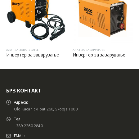
АТ ЗА ЗАВАРУВАЊЕ
АЛАТ ЗА ЗАВАРУВАЊЕ
АЛАТ 
нвертер за заварување
Инвертер за заварување
Агол
БРЗ КОНТАКТ
Адреса:
Old Kacanicki pat 260, Skopje 1000
Тел:
+389 2260 2840
EMAIL: