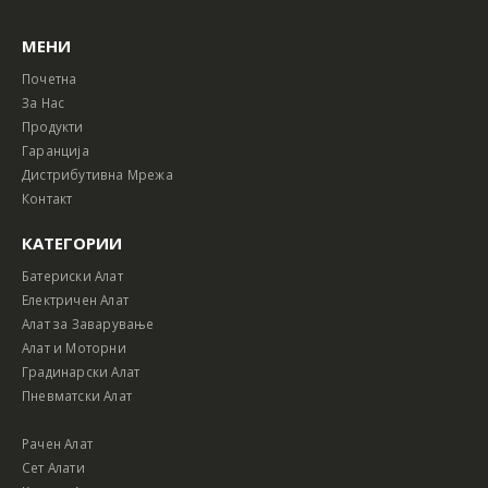
МЕНИ
Почетна
За Нас
Продукти
Гаранција
Дистрибутивна Мрежа
Контакт
КАТЕГОРИИ
Батериски Алат
Електричен Алат
Алат за Заварување
Алат и Моторни
Градинарски Алат
Пневматски Алат
Рачен Алат
Сет Алати