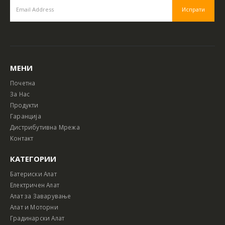
МЕНИ
Почетна
За Нас
Продукти
Гаранција
Дистрибутивна Мрежа
Контакт
КАТЕГОРИИ
Батериски Алат
Електричен Алат
Алат за Заварување
Алат и Моторни
Градинарски Алат