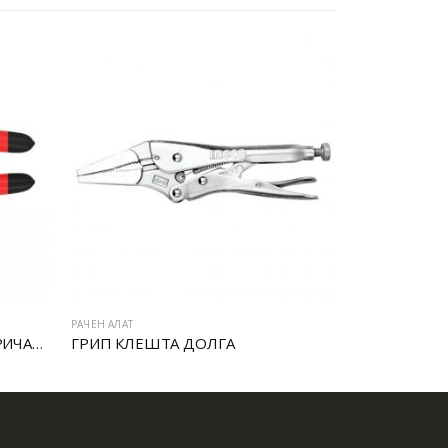
РАЧЕН АЛАТ
ДОЛГА
Клешта шпицангла