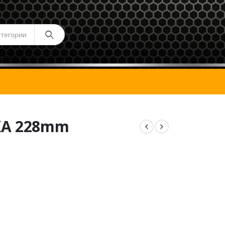
атегории
А 228mm