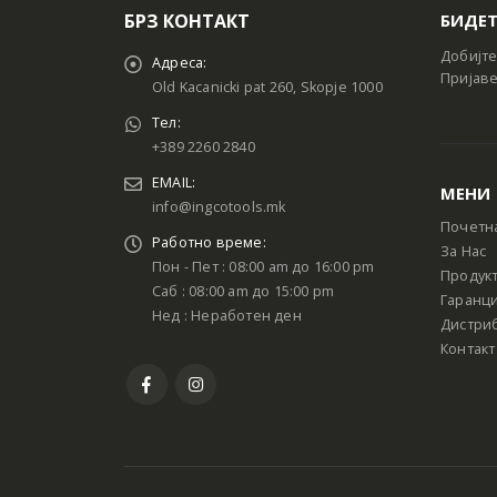
БРЗ КОНТАКТ
БИДЕТ
Добијте
Адреса:
Пријаве
Old Kacanicki pat 260, Skopje 1000
Тел:
+389 2260 2840
EMAIL:
МЕНИ
info@ingcotools.mk
Почетн
Работно време:
За Нас
Пон - Пет : 08:00 am до 16:00 pm
Продук
Саб : 08:00 am до 15:00 pm
Гаранци
Нед : Неработен ден
Дистри
Контакт