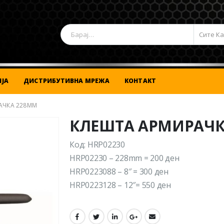
Сите К
ЈА
ДИСТРИБУТИВНА МРЕЖА
КОНТАКТ
АЧКА 228MM
КЛЕШТА АРМИРАЧК
Код: HRP02230
HRP02230 – 228mm = 200 ден
HRP0223088 – 8″ = 300 ден
HRP0223128 – 12″= 550 ден