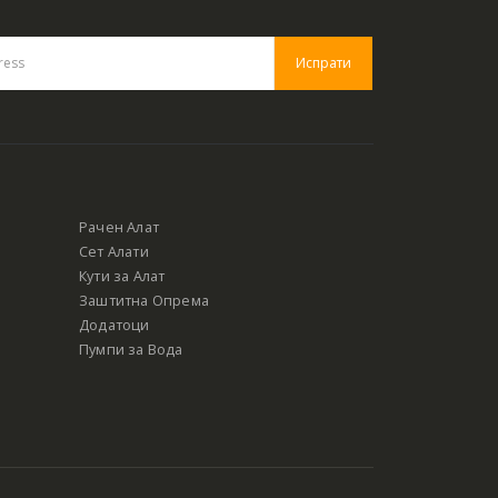
Рачен Алат
Сет Алати
Кути за Алат
Заштитна Опрема
Додатоци
Пумпи за Вода