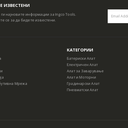
Е ИЗВЕСТЕНИ
 ги најновите информации за Ingco Tools.
те се за да бидете известени.
КАТЕГОРИИ
а
Батериски Алат
Електричен Алат
ти
Алат за Заварување
ја
Алат и Моторни
бутивна Мрежа
Градинарски Алат
Пневматски Алат