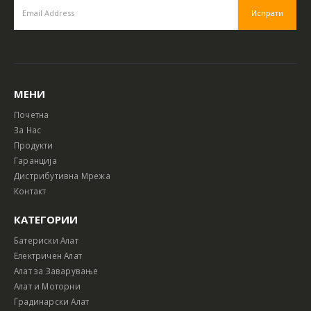
МЕНИ
Почетна
За Нас
Продукти
Гаранција
Дистрибутивна Мрежа
Контакт
КАТЕГОРИИ
Батериски Алат
Електричен Алат
Алат за Заварување
Алат и Моторни
Градинарски Алат