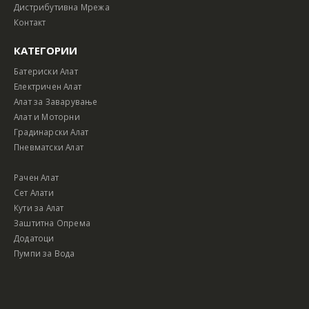
Дистрибутивна Мрежа
Контакт
КАТЕГОРИИ
Батериски Алат
Електричен Алат
Алат за Заварување
Алат и Моторни
Градинарски Алат
Пневматски Алат
Рачен Алат
Сет Алати
Кути за Алат
Заштитна Опрема
Додатоци
Пумпи за Вода