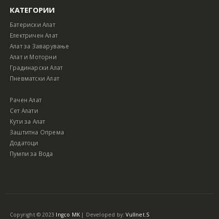
КАТЕГОРИИ
Батериски Алат
Електричен Алат
Алат за Заварување
Алат и Моторни
Градинарски Алат
Пневматски Алат
Рачен Алат
Сет Алати
Кути за Алат
Заштитна Опрема
Додатоци
Пумпи за Вода
Copyright © 2023
Ingco MK
| Developed by:
Vullnet.S