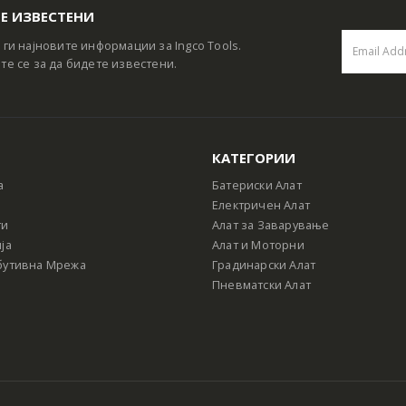
Е ИЗВЕСТЕНИ
 ги најновите информации за Ingco Tools.
те се за да бидете известени.
КАТЕГОРИИ
а
Батериски Алат
Електричен Алат
ти
Алат за Заварување
ја
Алат и Моторни
бутивна Мрежа
Градинарски Алат
Пневматски Алат