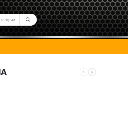
атегории
ЛА