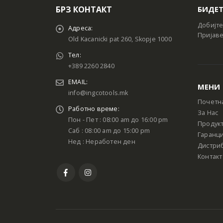
БРЗ КОНТАКТ
БИДЕТ
Добијте
Адреса:
Пријаве
Old Kacanicki pat 260, Skopje 1000
Тел:
+389 2260 2840
EMAIL:
МЕНИ
info@ingcotools.mk
Почетн
Работно време:
За Нас
Пон - Пет : 08:00 am до 16:00 pm
Продук
Саб : 08:00 am до 15:00 pm
Гаранци
Нед : Неработен ден
Дистри
Контакт