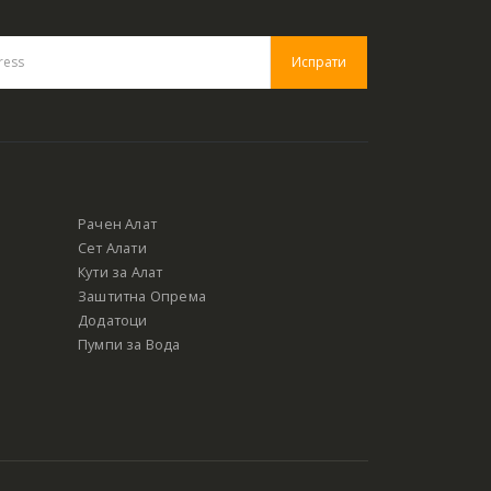
Рачен Алат
Сет Алати
Кути за Алат
Заштитна Опрема
Додатоци
Пумпи за Вода