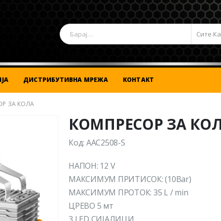
Сите К
ЈА
ДИСТРИБУТИВНА МРЕЖА
КОНТАКТ
Р ЗА КОЛА
КОМПРЕСОР ЗА КО
Код: AAC2508-S
НАПОН: 12 V
МАКСИМУМ ПРИТИСОК: (10Bar)
МАКСИМУМ ПРОТОК: 35 L / min
ЦРЕВО 5 мт
3 LED СИЈАЛИЦИ