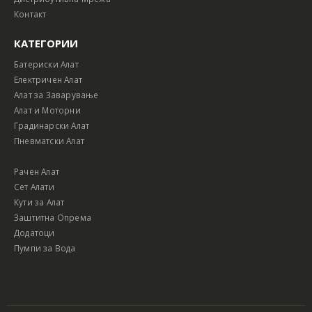
Контакт
КАТЕГОРИИ
Батериски Алат
Електричен Алат
Алат за Заварување
Алат и Моторни
Градинарски Алат
Пневматски Алат
Рачен Алат
Сет Алати
Кути за Алат
Заштитна Опрема
Додатоци
Пумпи за Вода