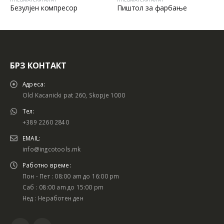
Безулјен компресор
Пиштол за фарбање
БРЗ КОНТАКТ
Адреса:
Old Kacanicki pat 260, Skopje 1000
Тел:
+389 2260 2840
EMAIL:
info@ingcotools.mk
Работно време:
Пон - Пет : 08:00 am до 16:00 pm
Саб : 08:00 am до 15:00 pm
Нед : Неработен ден